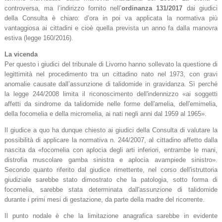
controversa, ma l’indirizzo fornito nell’
ordinanza 131/2017
dai giudici
della Consulta è chiaro: d’ora in poi va applicata la normativa più
vantaggiosa ai cittadini e cioè quella prevista un anno fa dalla manovra
estiva (legge 160/2016).
La vicenda
Per questo i giudici del tribunale di Livorno hanno sollevato la questione di
legittimità nel procedimento tra un cittadino nato nel 1973, con gravi
anomalie causate dall’assunzione di talidomide in gravidanza. Sì perché
la legge 244/2008 limita il riconoscimento dell'indennizzo «ai soggetti
affetti da sindrome da talidomide nelle forme dell'amelia, dell'emimelia,
della focomelia e della micromelia, ai nati negli anni dal 1959 al 1965».
Il giudice a quo ha dunque chiesto ai giudici della Consulta di valutare la
possibilità di applicare la normativa n. 244/2007, al cittadino affetto dalla
nascita da «focomelia con aplocia degli arti inferiori, entrambe le mani,
distrofia muscolare gamba sinistra e aplocia avampiede sinistro».
Secondo quanto riferito dal giudice rimettente, nel corso dell'istruttoria
giudiziale sarebbe stato dimostrato che la patologia, sotto forma di
focomelia, sarebbe stata determinata dall'assunzione di talidomide
durante i primi mesi di gestazione, da parte della madre del ricorrente.
Il punto nodale è che la limitazione anagrafica sarebbe in evidente