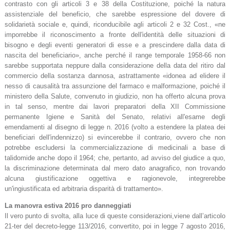
contrasto con gli articoli 3 e 38 della Costituzione, poiché la natura
assistenziale del beneficio, che sarebbe espressione del dovere di
solidarietà sociale e, quindi, riconducibile agli articoli 2 e 32 Cost., «ne
imporrebbe il riconoscimento a fronte dell'identità delle situazioni di
bisogno e degli eventi generatori di esse e a prescindere dalla data di
nascita del beneficiario», anche perché il range temporale 1958-66 non
sarebbe supportata neppure dalla considerazione della data del ritiro dal
commercio della sostanza dannosa, astrattamente «idonea ad elidere il
nesso di causalità tra assunzione del farmaco e malformazione, poiché il
ministero della Salute, convenuto in giudizio, non ha offerto alcuna prova
in tal senso, mentre dai lavori preparatori della XII Commissione
permanente Igiene e Sanità del Senato, relativi all'esame degli
emendamenti al disegno di legge n. 2016 (volto a estendere la platea dei
beneficiari dell'indennizzo) si evincerebbe il contrario, ovvero che non
potrebbe escludersi la commercializzazione di medicinali a base di
talidomide anche dopo il 1964; che, pertanto, ad avviso del giudice a quo,
la discriminazione determinata dal mero dato anagrafico, non trovando
alcuna giustificazione oggettiva e ragionevole, integrerebbe
un'ingiustificata ed arbitraria disparità di trattamento».
La manovra estiva 2016 pro danneggiati
Il vero punto di svolta, alla luce di queste considerazioni,viene dall’articolo
21-ter del decreto-legge 113/2016, convertito, poi in legge 7 agosto 2016,