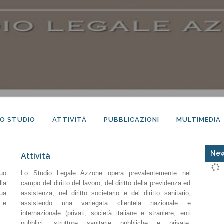
LO STUDIO
ATTIVITÀ
PUBBLICAZIONI
MULTIMEDIA
New
Attività
uo
Lo Studio Legale Azzone opera prevalentemente nel
lla
campo del diritto del lavoro, del diritto della previdenza ed
ua
assistenza, nel diritto societario e del diritto sanitario,
o e
assistendo una variegata clientela nazionale e
internazionale (privati, società italiane e straniere, enti
pubblici, strutture sanitarie pubbliche e private,